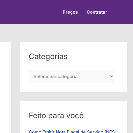
Preços
Contratar
Categorias
C
a
t
e
g
Feito para você
o
r
Como Emitir Nota Fiscal de Serviço (NFS-