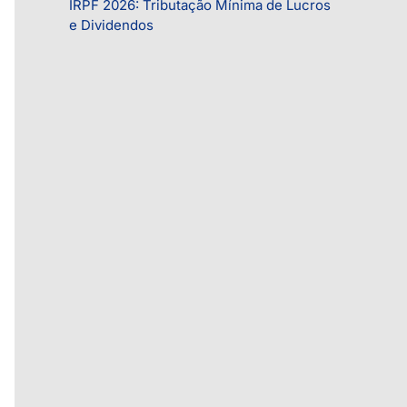
IRPF 2026: Tributação Mínima de Lucros
a
e Dividendos
s