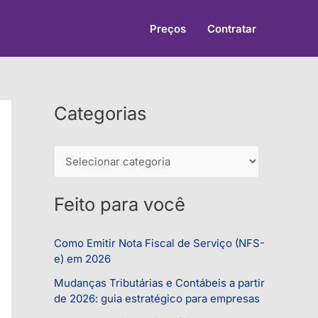
Preços
Contratar
Categorias
C
a
t
Feito para você
e
g
Como Emitir Nota Fiscal de Serviço (NFS-
e) em 2026
o
r
Mudanças Tributárias e Contábeis a partir
de 2026: guia estratégico para empresas
i