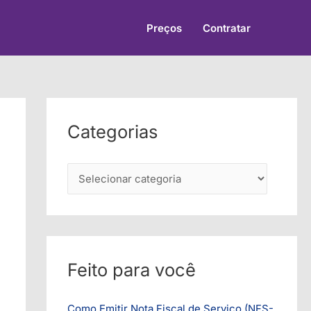
Preços
Contratar
Categorias
C
a
t
e
g
Feito para você
o
r
Como Emitir Nota Fiscal de Serviço (NFS-