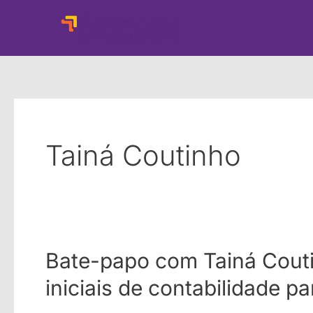
Ir
para
o
conteúdo
Tainá Coutinho
Bate-papo com Tainá Cout
iniciais de contabilidade 