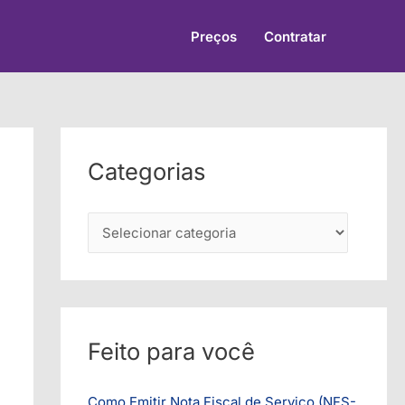
Preços
Contratar
Categorias
C
a
t
e
g
Feito para você
o
r
Como Emitir Nota Fiscal de Serviço (NFS-