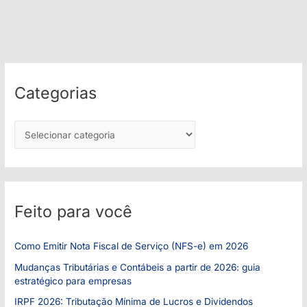
Categorias
C
a
t
e
g
Feito para você
o
r
Como Emitir Nota Fiscal de Serviço (NFS-e) em 2026
i
Mudanças Tributárias e Contábeis a partir de 2026: guia
a
estratégico para empresas
s
IRPF 2026: Tributação Mínima de Lucros e Dividendos