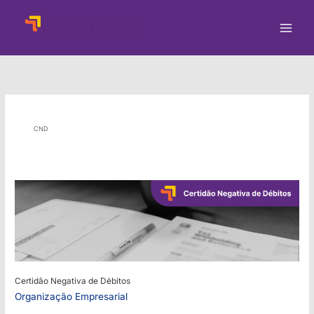
Ir
para
o
conteúdo
CND
Certidão Negativa de Débitos
Organização Empresarial