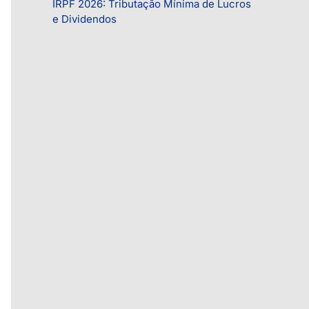
IRPF 2026: Tributação Mínima de Lucros
a
e Dividendos
s