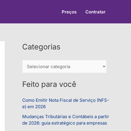
Preços
Contratar
Categorias
C
a
t
Feito para você
e
g
Como Emitir Nota Fiscal de Serviço (NFS-
e) em 2026
o
r
Mudanças Tributárias e Contábeis a partir
de 2026: guia estratégico para empresas
i