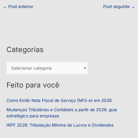
←
Post anterior
Post seguinte
→
Categorias
C
a
t
Feito para você
e
g
Como Emitir Nota Fiscal de Serviço (NFS-e) em 2026
o
Mudanças Tributárias e Contábeis a partir de 2026: guia
r
estratégico para empresas
i
IRPF 2026: Tributação Mínima de Lucros e Dividendos
a