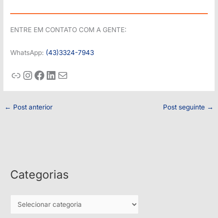
ENTRE EM CONTATO COM A GENTE:
WhatsApp:
(43)
3324-7943
Whatsapp
Instagram
Facebook
LinkedIn
E-mail
←
Post anterior
Post seguinte
→
Categorias
C
a